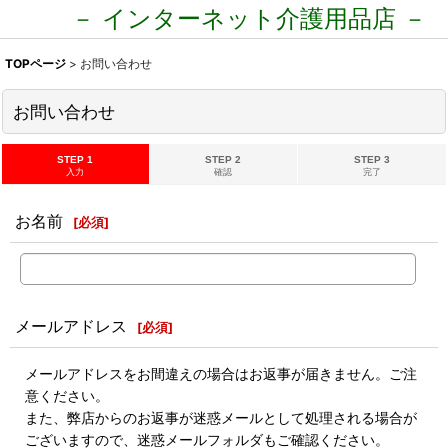
－ インターネット介護用品店 －
TOPページ
>
お問い合わせ
お問い合わせ
STEP 1
STEP 2
STEP 3
入力
確認
完了
お名前
[
必須
]
メールアドレス
[
必須
]
メールアドレスをお間違えの場合はお返事が届きません。ご注
意ください。
また、弊店からのお返事が迷惑メールとして処理される場合が
ございますので、迷惑メールフォルダもご確認ください。