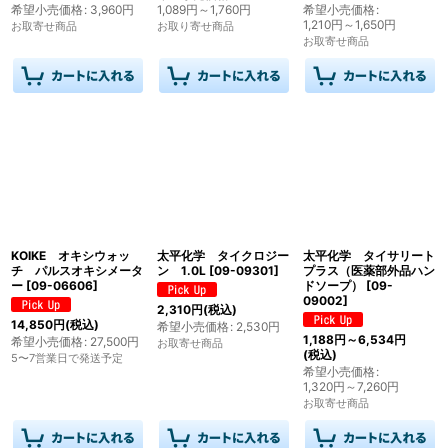
希望小売価格
:
3,960
円
1,089
円
～1,760
円
希望小売価格
:
1,210
円
～1,650
円
お取寄せ商品
お取り寄せ商品
お取寄せ商品
KOIKE オキシウォッ
太平化学 タイクロジー
太平化学 タイサリート
チ パルスオキシメータ
ン 1.0L
[
09-09301
]
プラス（医薬部外品ハン
ー
[
09-06606
]
ドソープ）
[
09-
09002
]
2,310
円
(税込)
14,850
円
(税込)
希望小売価格
:
2,530
円
1,188
円
～6,534
円
希望小売価格
:
27,500
円
お取寄せ商品
(税込)
5〜7営業日で発送予定
希望小売価格
:
1,320
円
～7,260
円
お取寄せ商品