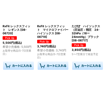
RxFit レックスフィッ
RxFit レックスフィッ
たぴぽ ハイソックス
ト レギンス
[
08-
ト マイクロファイバー
（圧迫圧：弱圧 24-
06720
]
ハイソックス
[
08-
32hPa（18ー
06719
]
24mmHg）ブラック
[
08-06717
]
5,500
円
(税込)
3,740
円
(税込)
希望小売価格
:
5,500
円
3,850
円
(税込)
希望小売価格
:
3,740
円
お取寄せ商品(5-7日営業
日）
お取寄せ商品(5-7日営業
5〜7営業日で発送予定
日）