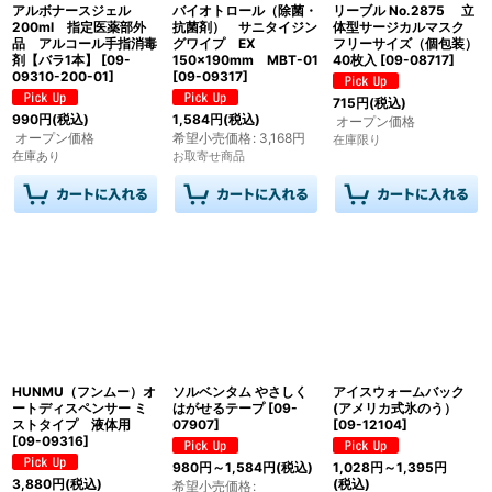
アルボナースジェル
バイオトロール（除菌・
リーブル No.2875 立
200ml 指定医薬部外
抗菌剤） サニタイジン
体型サージカルマスク
品 アルコール手指消毒
グワイプ EX
フリーサイズ（個包装）
剤【バラ1本】
[
09-
150×190mm MBT-01
40枚入
[
09-08717
]
09310-200-01
]
[
09-09317
]
715
円
(税込)
990
円
(税込)
1,584
円
(税込)
オープン価格
オープン価格
希望小売価格
:
3,168
円
在庫限り
在庫あり
お取寄せ商品
HUNMU（フンムー）オ
ソルベンタム やさしく
アイスウォームバック
ートディスペンサー ミ
はがせるテープ
[
09-
(アメリカ式氷のう）
ストタイプ 液体用
07907
]
[
09-12104
]
[
09-09316
]
980
円
～1,584
円
(税込)
1,028
円
～1,395
円
3,880
円
(税込)
(税込)
希望小売価格
: