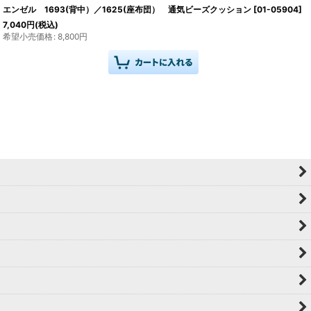
エンゼル 1693(背中）／1625(座布団） 通気ビーズクッション
[
01-05904
]
7,040
円
(税込)
希望小売価格
:
8,800
円