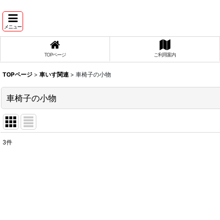
メニュー
TOPページ
ご利用案内
TOPページ
>
車いす関連
>
車椅子の小物
車椅子の小物
3
件
表示数
:
並び順
: