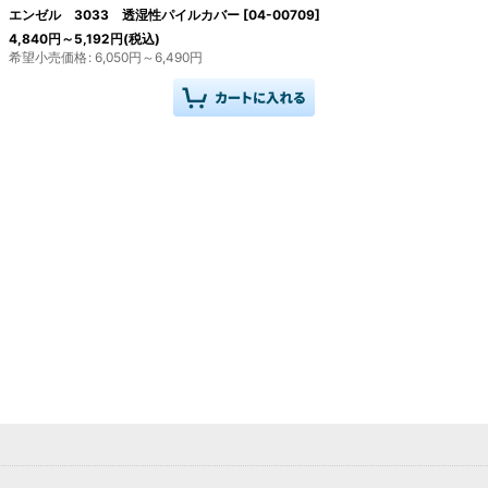
エンゼル 3033 透湿性パイルカバー
[
04-00709
]
4,840
円
～5,192
円
(税込)
希望小売価格
:
6,050
円
～6,490
円