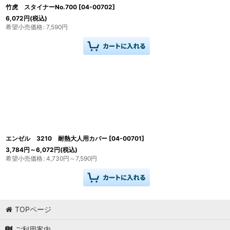
竹虎 スタイナーNo.700
[
04-00702
]
6,072
円
(税込)
希望小売価格
:
7,590
円
エンゼル 3210 耐熱大人用カバー
[
04-00701
]
3,784
円
～6,072
円
(税込)
希望小売価格
:
4,730
円
～7,590
円
TOPページ
ご利用案内