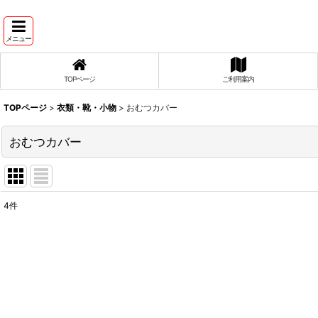
メニュー
TOPページ
ご利用案内
TOPページ
>
衣類・靴・小物
>
おむつカバー
おむつカバー
4
件
表示数
:
並び順
: