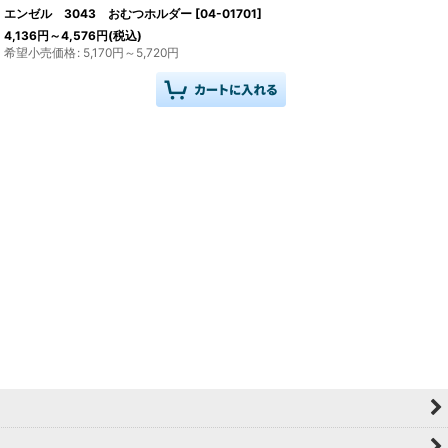
エンゼル 3043 おむつホルダー
[
04-01701
]
4,136
円
～4,576
円
(税込)
希望小売価格
:
5,170
円
～5,720
円