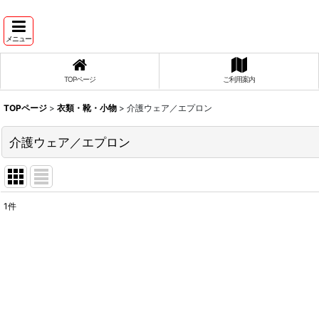
メニュー
TOPページ
ご利用案内
TOPページ
>
衣類・靴・小物
>
介護ウェア／エプロン
介護ウェア／エプロン
1
件
表示数
:
並び順
: