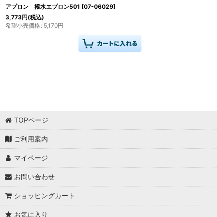
アプロン 撥水エプロン501
[
07-06029
]
3,773
円
(税込)
希望小売価格
:
5,170
円
TOPページ
ご利用案内
マイページ
お問い合わせ
ショッピングカート
お気に入り