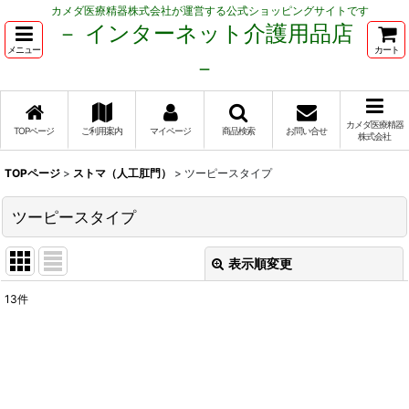
カメダ医療精器株式会社が運営する公式ショッピングサイトです
－ インターネット介護用品店
メニュー
カート
－
カメダ医療精器
TOPページ
ご利用案内
マイページ
商品検索
お問い合せ
株式会社
TOPページ
>
ストマ（人工肛門）
>
ツーピースタイプ
ツーピースタイプ
表示順変更
閉じる
13
件
表示数
:
並び順
: