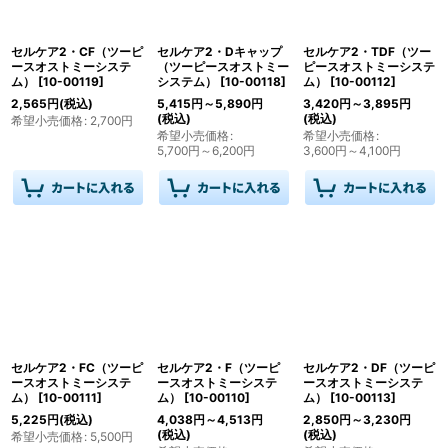
絞り込む
セルケア2・CF（ツーピ
セルケア2・Dキャップ
セルケア2・TDF（ツー
ースオストミーシステ
（ツーピースオストミー
ピースオストミーシステ
ム）
[
10-00119
]
システム）
[
10-00118
]
ム）
[
10-00112
]
2,565
円
(税込)
5,415
円
～5,890
円
3,420
円
～3,895
円
(税込)
(税込)
希望小売価格
:
2,700
円
希望小売価格
:
希望小売価格
:
5,700
円
～6,200
円
3,600
円
～4,100
円
セルケア2・FC（ツーピ
セルケア2・F（ツーピ
セルケア2・DF（ツーピ
ースオストミーシステ
ースオストミーシステ
ースオストミーシステ
ム）
[
10-00111
]
ム）
[
10-00110
]
ム）
[
10-00113
]
5,225
円
(税込)
4,038
円
～4,513
円
2,850
円
～3,230
円
(税込)
(税込)
希望小売価格
:
5,500
円