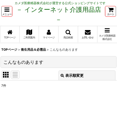
カメダ医療精器株式会社が運営する公式ショッピングサイトです
－ インターネット介護用品店
メニュー
カート
－
カメダ医療精器
TOPページ
ご利用案内
マイページ
商品検索
お問い合せ
株式会社
TOPページ
>
衛生用品＆必需品
>
こんなものあります
こんなものあります
表示順変更
閉じる
7
件
表示数
:
並び順
: