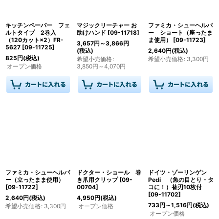
絞り込む
キッチンペーパー フェ
マジックリーチャー お
ファミカ・シューヘルパ
ルトタイプ 2巻入
助けハンド
[
09-11718
]
ー ショート（座ったま
（120カット×2）FR-
ま使用）
[
09-11723
]
3,657
円
～3,866
円
5627
[
09-11725
]
(税込)
2,640
円
(税込)
825
円
(税込)
希望小売価格
:
希望小売価格
:
3,300
円
オープン価格
3,850
円
～4,070
円
ファミカ・シューヘルパ
ドクター・ショール 巻
ドイツ・ゾーリンゲン
ー（立ったまま使用）
き爪用クリップ
[
09-
Pedi （魚の目とり・タ
[
09-11722
]
00704
]
コに！）替刃10枚付
[
09-11702
]
2,640
円
(税込)
4,950
円
(税込)
733
円
～1,516
円
(税込)
希望小売価格
:
3,300
円
オープン価格
オープン価格