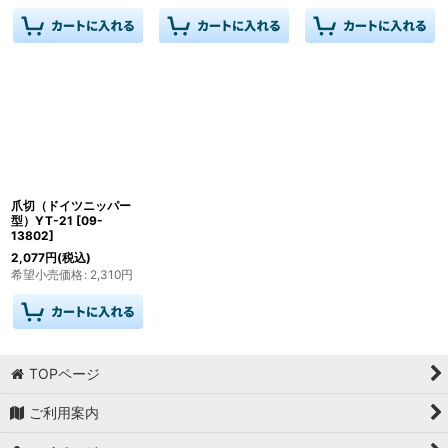
爪切（ドイツニッパー
型）YT-21
[
09-
13802
]
2,077
円
(税込)
希望小売価格
:
2,310
円
TOPページ
ご利用案内