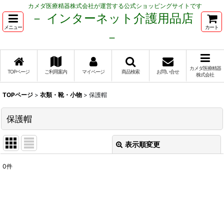
カメダ医療精器株式会社が運営する公式ショッピングサイトです
－ インターネット介護用品店
メニュー
カート
－
カメダ医療精器
TOPページ
ご利用案内
マイページ
商品検索
お問い合せ
株式会社
TOPページ
>
衣類・靴・小物
>
保護帽
保護帽
表示順変更
閉じる
0
件
表示数
:
並び順
: