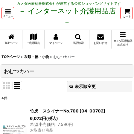
カメダ医療精器株式会社が運営する公式ショッピングサイトです
－ インターネット介護用品店
メニュー
カート
－
カメダ医療精器
TOPページ
ご利用案内
マイページ
商品検索
お問い合せ
株式会社
TOPページ
>
衣類・靴・小物
>
おむつカバー
おむつカバー
表示順変更
閉じる
4
件
表示数
:
竹虎 スタイナーNo.700
[
04-00702
]
6,072
円
(税込)
並び順
:
希望小売価格
:
7,590
円
お取寄せ商品