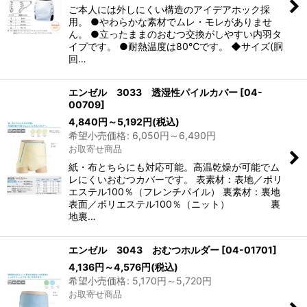
絞り込む
ご本人には外しにくい構造のアイデアホック採
用。 ●やわらかな素材でムレ・モレがありませ
ん。 ●立ったままのおむつ交換がしやすい内羽タ
イプです。 ●耐熱温度は80℃です。 ◆サイズ(胴
回…
エンゼル 3033 透湿性パイルカバー
[
04-
00709
]
4,840
円
～5,192
円
(税込)
希望小売価格
:
6,050
円
～6,490
円
お取寄せ商品
紙・布とちらにも対応可能。高温乾燥が可能でム
レにくいおむつカバーです。 表素材：表地／ポリ
エステル100％（フレンチパイル） 裏素材：裏地
表面／ポリエステル100％（ニット） 裏
地裏…
エンゼル 3043 おむつホルダー
[
04-01701
]
4,136
円
～4,576
円
(税込)
希望小売価格
:
5,170
円
～5,720
円
お取寄せ商品