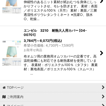
伸縮性のあるニット素材が紙おむつを身体にしっ
かりフィットさせ、モレを防ぎます。 素材：表面
／ポリエステル100％（天竺） 素材：裏面／三層
透湿性ポリウレタンラミネート ※洗濯○、脱水
○、乾燥…
エンゼル 3210 耐熱大人用カバー
[
04-
00701
]
3,784
円
～6,072
円
(税込)
希望小売価格
:
4,730
円
～7,590
円
お取寄せ商品
布オムツ用の業務用オムツカバーの定番です。高
温乾燥機にも対応できる耐熱素材を使用していま
す。 表素材：ポリエステル100％（タフタ） 裏素
材：裏地表面／ポリエステル100％（スムース）
…
TOPページ
ご利用案内
マイページ