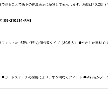
央で測ることで腋下の体温表示に換算して表示します。精度は±0.2度（
ズ
[
09-210214-RM
]
りフィット≫ 携帯に便利な個包装タイプ（30枚入） ●やわらか素材で
 ●ガードステッチの採用により、すき間なくフィット ●やわらかノー