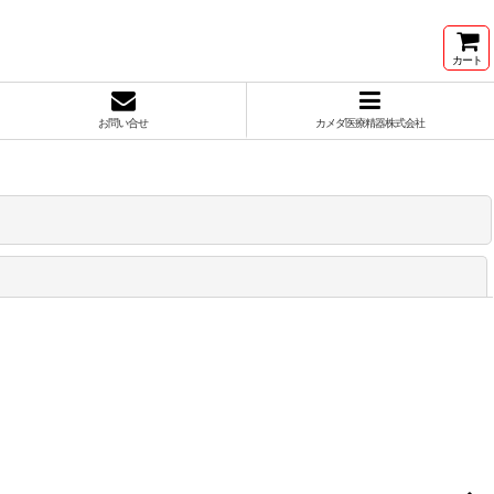
カート
お問い合せ
カメダ医療精器株式会社
閉じる