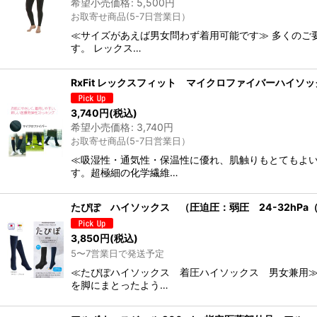
希望小売価格
:
5,500
円
お取寄せ商品(5-7日営業日）
≪サイズがあえば男女問わず着用可能です≫ 多くのご
す。 レックス…
RxFit レックスフィット マイクロファイバーハイソ
3,740
円
(税込)
希望小売価格
:
3,740
円
お取寄せ商品(5-7日営業日）
≪吸湿性・通気性・保温性に優れ、肌触りもとてもよい
す。超極細の化学繊維…
たぴぽ ハイソックス （圧迫圧：弱圧 24-32hPa（
3,850
円
(税込)
5〜7営業日で発送予定
≪たぴぽハイソックス 着圧ハイソックス 男女兼用≫
を脚にまとったよう…