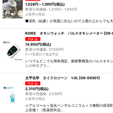
1,028
円
～1,395
円
(税込)
希望小売価格
:
1,210
円
～1,650
円
お取寄せ商品
■湿気（結露）が表面に出ないので上着の上からでも大丈夫
KOIKE オキシウォッチ パルスオキシメーター
[
09-
14,850
円
(税込)
希望小売価格
:
27,500
円
5〜7営業日で発送予定
いつでもどこでも簡単測定。耐衝撃構造のパルスオキシ
ンジやスプリ…
太平化学 タイクロジーン 1.0L
[
09-09301
]
2,310
円
(税込)
希望小売価格
:
2,530
円
お取寄せ商品
≪アルコール＋塩化ベンザルコニウム＋３種類の保湿剤
上安価！（医薬部外品…