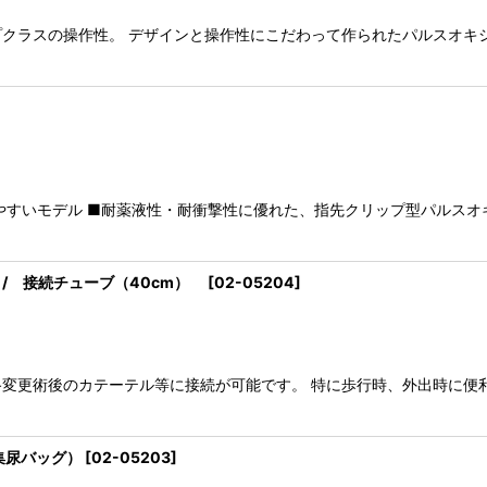
クラスの操作性。 デザインと操作性にこだわって作られたパルスオキシ
やすいモデル ■耐薬液性・耐衝撃性に優れた、指先クリップ型パルスオ
/ 接続チューブ（40cm）
[
02-05204
]
更術後のカテーテル等に接続が可能です。 特に歩行時、外出時に便利です
集尿バッグ）
[
02-05203
]