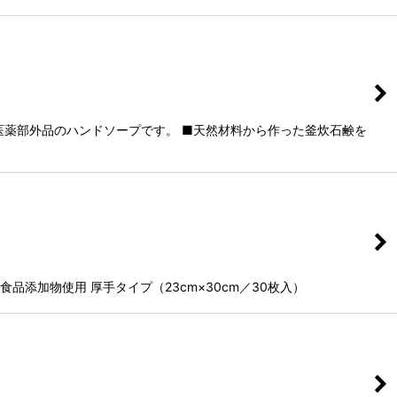
医薬部外品のハンドソープです。 ■天然材料から作った釜炊石鹸を
添加物使用 厚手タイプ（23cm×30cm／30枚入）