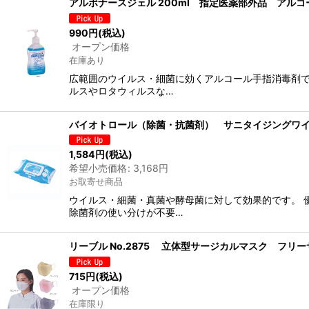
アルボナースジェル 200ml 指定医薬部外品 アル
990
円
(税込)
オープン価格
在庫あり
広範囲のウイルス・細菌に効くアルコール手指消毒剤で
ルスやロタウィルスな…
バイオトロール（除菌・抗菌剤） サニタイジングワイプ E
1,584
円
(税込)
希望小売価格
:
3,168
円
お取寄せ商品
ウイルス・細菌・真菌や酵母菌に対して効果的です。 
除菌剤の使い分けが不要…
リーブル No.2875 立体型サージカルマスク フリ
715
円
(税込)
オープン価格
在庫限り