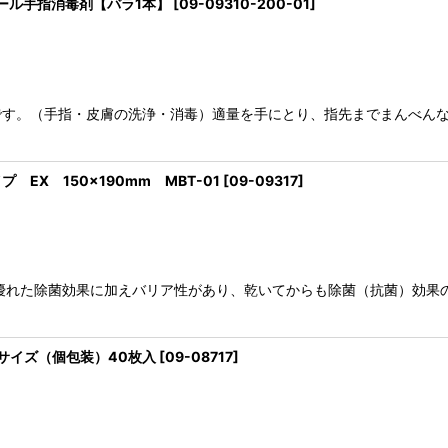
コール手指消毒剤【バラ1本】
[
09-09310-200-01
]
す。（手指・皮膚の洗浄・消毒）適量を手にとり、指先までまんべんな
X 150×190mm MBT-01
[
09-09317
]
優れた除菌効果に加えバリア性があり、乾いてからも除菌（抗菌）効果
ーサイズ（個包装）40枚入
[
09-08717
]