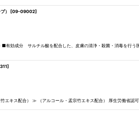
ープ）
[
09-09002
]
 ■有効成分 サルチル酸を配合した、皮膚の清浄・殺菌・消毒を行う
311
]
エキス配合） ≫ （アルコール・孟宗竹エキス配合） 厚生労働省認可食品