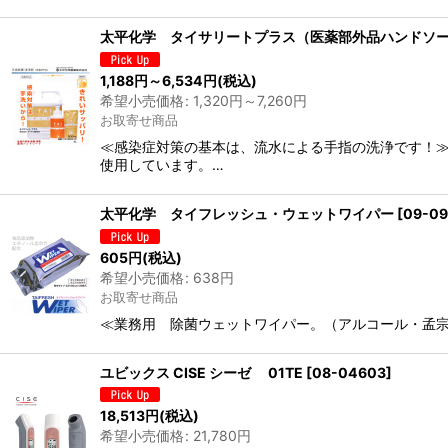
太平化学 タイサリートプラス（医薬部外品ハンドソ
1,188
円
～6,534
円
(税込)
希望小売価格
:
1,320
円
～7,260
円
お取寄せ商品
≪感染症対策の基本は、流水による手指の洗浄です！≫
使用しています。…
太平化学 タイフレッシュ・ウェットワイパー
[
09-09
605
円
(税込)
希望小売価格
:
638
円
お取寄せ商品
≪業務用 除菌ウェットワイパー。（アルコール・孟宗竹
ユビックス CISE シーゼ 01TE
[
08-04603
]
18,513
円
(税込)
希望小売価格
:
21,780
円