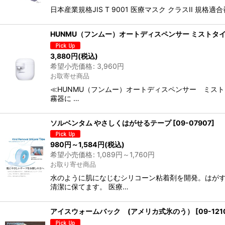
日本産業規格JIS T 9001 医療マスク クラスII 
HUNMU（フンムー）オートディスペンサー ミストタ
3,880
円
(税込)
希望小売価格
:
3,960
円
お取寄せ商品
≪HUNMU（フンムー）オートディスペンサー ミスト
霧器に …
ソルベンタム やさしくはがせるテープ
[
09-07907
]
980
円
～1,584
円
(税込)
希望小売価格
:
1,089
円
～1,760
円
お取り寄せ商品
水のように肌になじむシリコーン粘着剤を開発。はがす
清潔に保てます。 医療…
アイスウォームバック (アメリカ式氷のう）
[
09-121