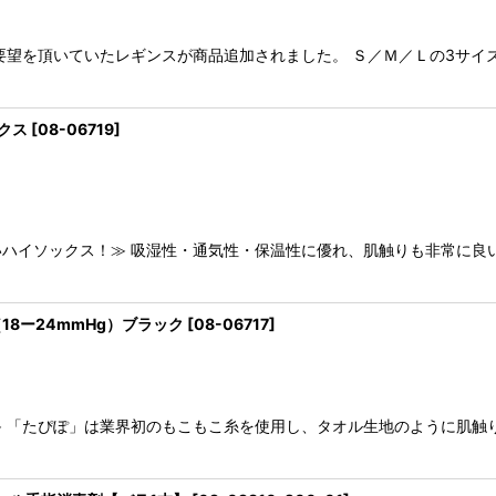
要望を頂いていたレギンスが商品追加されました。 Ｓ／Ｍ／Ｌの3サイ
ックス
[
08-06719
]
ハイソックス！≫ 吸湿性・通気性・保温性に優れ、肌触りも非常に良
18ー24mmHg）ブラック
[
08-06717
]
 「たぴぽ」は業界初のもこもこ糸を使用し、タオル生地のように肌触