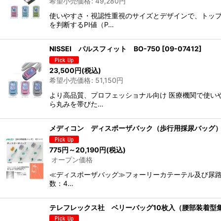
希望小売価格
:
49,280
円
使いやすさ・視認性重視のサイズとデザインで、トップ
を判断するPI値（P…
NISSEI パルスフィット BO-750
[
09-07412
]
23,500
円
(税込)
希望小売価格
:
51,150
円
より高品質、プロフェッショナル向け 医療機関で使い
ら丸みを帯びた…
メディコン ディスポーザバック（歩行用採尿バッグ）
775
円
～20,190
円
(税込)
オープン価格
≪ディスポーザバッグ≫フォーリーカテーテル及び尿路変
数：4…
テレフレックス社 ベリーバッグ10枚入（腰部装着型