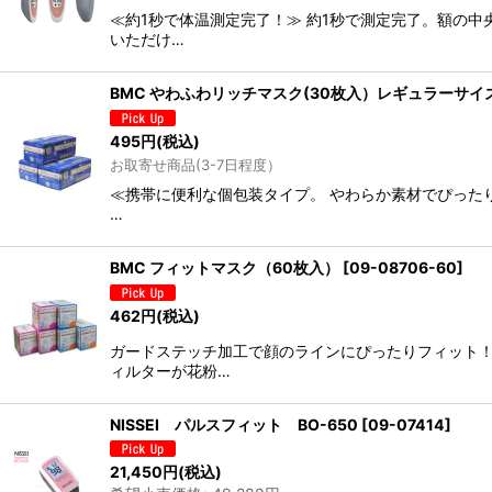
≪約1秒で体温測定完了！≫ 約1秒で測定完了。額の中
いただけ…
BMC やわふわリッチマスク(30枚入）レギュラーサイ
495
円
(税込)
お取寄せ商品(3-7日程度）
≪携帯に便利な個包装タイプ。 やわらか素材でぴった
…
BMC フィットマスク（60枚入）
[
09-08706-60
]
462
円
(税込)
ガードステッチ加工で顔のラインにぴったりフィット！
ィルターが花粉…
NISSEI パルスフィット BO-650
[
09-07414
]
21,450
円
(税込)