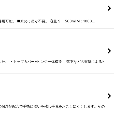
 ■氷のう吊が不要。 容量 S： 500ml M：1000…
した。 ・トップカバー=ヒンジ一体構造 落下などの衝撃によるヒ
の保湿剤配合で手指に潤いを残し手荒をおこしにくくします。その