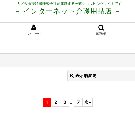
カメダ医療精器株式会社が運営する公式ショッピングサイトです
－ インターネット介護用品店 －
マイページ
商品検索
表示順変更
1
2
3
...
7
次
»
絞り込む