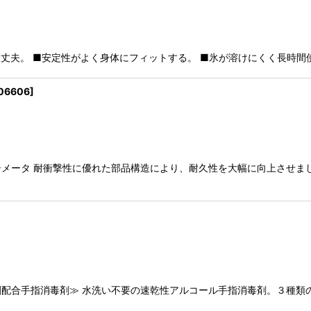
。 ■安定性がよく身体にフィットする。 ■氷が溶けにくく長時間使用可能。
06606
]
メータ 耐衝撃性に優れた部品構造により、耐久性を大幅に向上させま
配合手指消毒剤≫ 水洗い不要の速乾性アルコール手指消毒剤。３種類