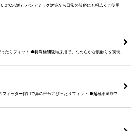
40.0℃未満） パンデミック対策から日常の診療にも幅広くご使用
ぴったりフィット ●特殊極細繊維採用で、なめらかな肌触りを実現
ズフィッター採用で鼻の部分にぴったりフィット ●超極細繊維フ