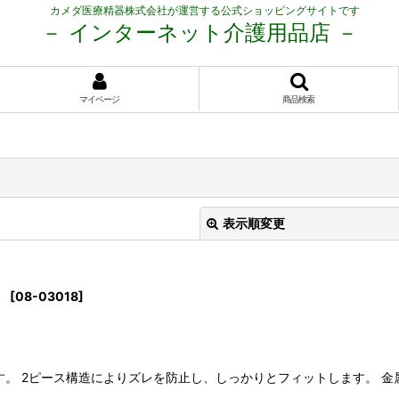
カメダ医療精器株式会社が運営する公式ショッピングサイトです
－ インターネット介護用品店 －
マイページ
商品検索
表示順変更
）
[
08-03018
]
絞り込む
す。 2ピース構造によりズレを防止し、しっかりとフィットします。 