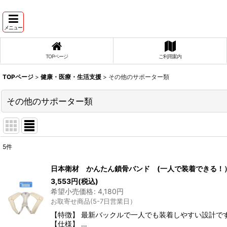
メニュー
TOPページ
ご利用案内
TOPページ
>
健康・医療・生活支援
>
その他のサポーター類
その他のサポーター類
5
件
表示数
:
日本衛材 かんたん鎖骨バンド (一人で装着できる！
3,553
円
(税込)
並び順
:
希望小売価格
:
4,180
円
お取寄せ商品(5-7日営業日）
【特徴】 最新バックルで一人でも装着しやすい設計で
【仕様】 …