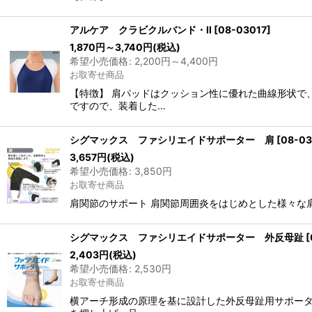
アルケア クラビクルバンド・II
[
08-03017
]
1,870
円
～3,740
円
(税込)
希望小売価格
:
2,200
円
～4,400
円
お取寄せ商品
【特徴】 肩パッドはクッション性に優れた曲線形状で
ですので、装着した…
シグマックス ファシリエイドサポーター 肩
[
08-03
3,657
円
(税込)
希望小売価格
:
3,850
円
お取寄せ商品
肩関節のサポート 肩関節周囲炎をはじめとした様々な
シグマックス ファシリエイドサポーター 外反母趾
[
2,403
円
(税込)
希望小売価格
:
2,530
円
お取寄せ商品
横アーチ形成の原理を基に設計した外反母趾用サポータ