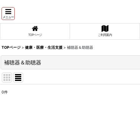
メニュー
TOPページ
ご利用案内
TOPページ
>
健康・医療・生活支援
>
補聴器＆助聴器
補聴器＆助聴器
0
件
表示数
:
並び順
: