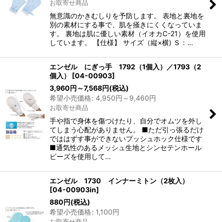
お取寄せ商品
絞り込む
無意識のかきむしりを予防します。 表地と裏地を
別の素材にする事で、肌を掻きにくくなっていま
す。 裏地は肌に優しい素材（イオカC-21）を使用
しています。 【仕様】 サイズ（縦×横) Ｓ：…
エンゼル にぎっ手 1792（1個入）／1793（2
個入）
[
04-00903
]
3,960
円
～7,568
円
(税込)
希望小売価格
:
4,950
円
～9,460
円
お取寄せ商品
手や指で身体を傷つけたり、自分でオムツを外し
てしまう心配がありません。 ■ただ引っ張るだけ
でははずす事ができないプッシュホック仕様です
■通気性のあるメッシュ生地とシンセテンホール
ビーズを使用して…
エンゼル 1730 インナーミトン（2枚入）
[
04-00903in
]
880
円
(税込)
希望小売価格
:
1,100
円
お取寄せ商品