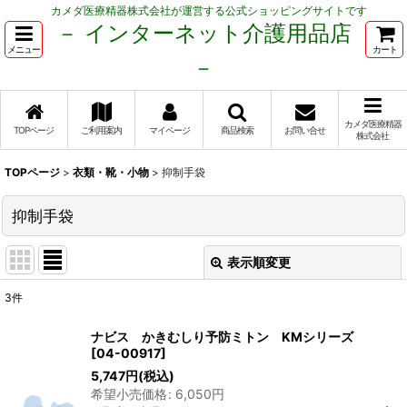
カメダ医療精器株式会社が運営する公式ショッピングサイトです
－ インターネット介護用品店
メニュー
カート
－
カメダ医療精器
TOPページ
ご利用案内
マイページ
商品検索
お問い合せ
株式会社
TOPページ
>
衣類・靴・小物
>
抑制手袋
抑制手袋
表示順変更
閉じる
3
件
表示数
:
ナビス かきむしり予防ミトン KMシリーズ
[
04-00917
]
並び順
:
5,747
円
(税込)
希望小売価格
:
6,050
円