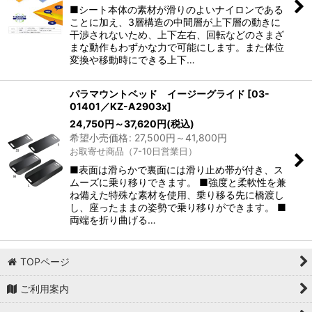
絞り込む
■シート本体の素材が滑りのよいナイロンである
ことに加え、3層構造の中間層が上下層の動きに
干渉されないため、上下左右、回転などのさまざ
まな動作もわずかな力で可能にします。また体位
変換や移動時にできる上下…
パラマウントベッド イージーグライド
[
03-
01401／KZ-A2903x
]
24,750
円
～37,620
円
(税込)
希望小売価格
:
27,500
円
～41,800
円
お取寄せ商品（7-10日営業日）
■表面は滑らかで裏面には滑り止め帯が付き、ス
ムーズに乗り移りできます。 ■強度と柔軟性を兼
ね備えた特殊な素材を使用、乗り移る先に橋渡し
し、座ったままの姿勢で乗り移りができます。 ■
両端を折り曲げる…
TOPページ
ご利用案内