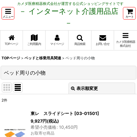
カメダ医療精器株式会社が運営する公式ショッピングサイトです
－ インターネット介護用品店
メニュー
カート
－
カメダ医療精器
TOPページ
ご利用案内
マイページ
商品検索
お問い合せ
株式会社
TOPページ
>
ベッドと移乗用具関連
>
ベッド周りの小物
ベッド周りの小物
表示順変更
閉じる
2
件
表示数
:
東レ スライドシート
[
03-01501
]
9,927
円
(税込)
並び順
:
希望小売価格
:
10,450
円
お取寄せ商品