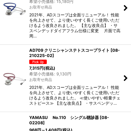
希望小売価格
:
15,180
円
絞り込む
お取寄せ商品
2021年、ADスコープは全面リニューアル！ 性能
を向上させて、より使いやすく長くご使用いただ
けるよう改良されました。 【主な改良点】 ・サ
スペンデッドダイアフラム仕様に変更 片面で高
周…
AD709 クリニシャンステトスコープライト
[
08-
210225-02
]
7,315
円
(税込)
希望小売価格
:
9,130
円
お取寄せ商品
2021年、ADスコープは全面リニューアル！ 性能
を向上させて、より使いやすく長くご使用いただ
けるよう改良されました。 ≪使いやすい軽量チェ
ストピース≫ 【主な改良点】 ・サスペンデッ…
YAMASU No.110 シングル聴診器
[
08-
02208
]
968
円
～1,408
円
(税込)