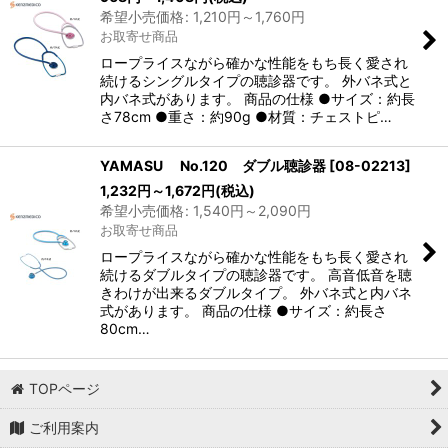
希望小売価格
:
1,210
円
～1,760
円
お取寄せ商品
ロープライスながら確かな性能をもち長く愛され
続けるシングルタイプの聴診器です。 外バネ式と
内バネ式があります。 商品の仕様 ●サイズ：約長
さ78cm ●重さ：約90g ●材質：チェストピ…
YAMASU No.120 ダブル聴診器
[
08-02213
]
1,232
円
～1,672
円
(税込)
希望小売価格
:
1,540
円
～2,090
円
お取寄せ商品
ロープライスながら確かな性能をもち長く愛され
続けるダブルタイプの聴診器です。 高音低音を聴
きわけが出来るダブルタイプ。 外バネ式と内バネ
式があります。 商品の仕様 ●サイズ：約長さ
80cm…
TOPページ
ご利用案内