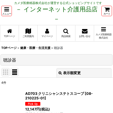
カメダ医療精器株式会社が運営する公式ショッピングサイトです
－ インターネット介護用品店
メニュー
カート
－
カメダ医療精器
TOPページ
ご利用案内
マイページ
商品検索
お問い合せ
株式会社
TOPページ
>
健康・医療・生活支援
>
聴診器
聴診器
表示順変更
閉じる
4
件
表示数
:
AD703 クリニシャンステトスコープ
[
08-
210225-01
]
並び順
:
12,147
円
(税込)