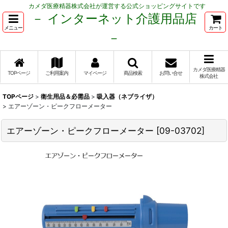
カメダ医療精器株式会社が運営する公式ショッピングサイトです
－ インターネット介護用品店
メニュー
カート
－
カメダ医療精器
TOPページ
ご利用案内
マイページ
商品検索
お問い合せ
株式会社
TOPページ
>
衛生用品＆必需品
>
吸入器（ネブライザ）
>
エアーゾーン・ピークフローメーター
エアーゾーン・ピークフローメーター
[
09-03702
]