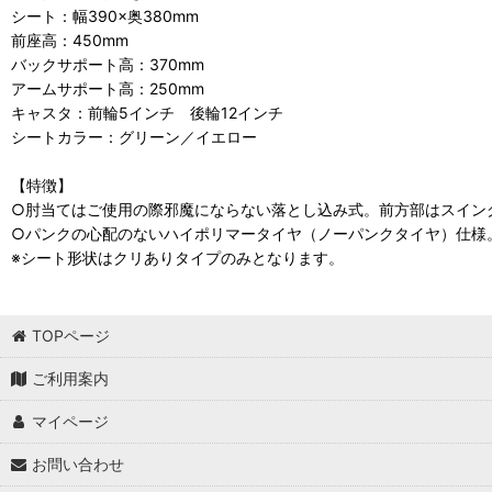
シート：幅390×奥380mm
前座高：450mm
バックサポート高：370mm
アームサポート高：250mm
キャスタ：前輪5インチ 後輪12インチ
シートカラー：グリーン／イエロー
【特徴】
○肘当てはご使用の際邪魔にならない落とし込み式。前方部はスイン
○パンクの心配のないハイポリマータイヤ（ノーパンクタイヤ）仕様
※シート形状はクリありタイプのみとなります。
TOPページ
ご利用案内
マイページ
お問い合わせ