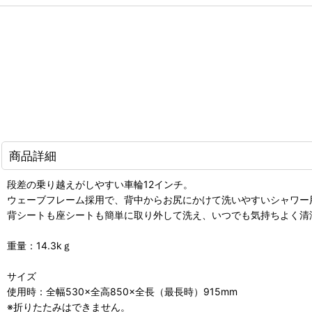
商品詳細
段差の乗り越えがしやすい車輪12インチ。
ウェーブフレーム採用で、背中からお尻にかけて洗いやすいシャワー
背シートも座シートも簡単に取り外して洗え、いつでも気持ちよく清
重量：14.3kｇ
サイズ
使用時：全幅530×全高850×全長（最長時）915mm
※折りたたみはできません。