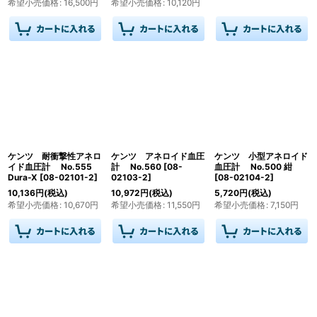
希望小売価格
:
16,500
円
希望小売価格
:
10,120
円
ケンツ 耐衝撃性アネロ
ケンツ アネロイド血圧
ケンツ 小型アネロイド
イド血圧計 No.555
計 No.560
[
08-
血圧計 No.500 紺
Dura-X
[
08-02101-2
]
02103-2
]
[
08-02104-2
]
10,136
円
(税込)
10,972
円
(税込)
5,720
円
(税込)
希望小売価格
:
10,670
円
希望小売価格
:
11,550
円
希望小売価格
:
7,150
円