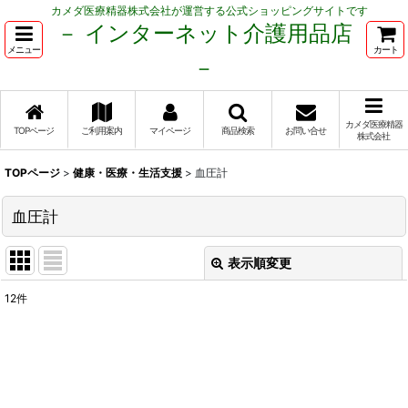
カメダ医療精器株式会社が運営する公式ショッピングサイトです
－ インターネット介護用品店
メニュー
カート
－
カメダ医療精器
TOPページ
ご利用案内
マイページ
商品検索
お問い合せ
株式会社
TOPページ
>
健康・医療・生活支援
>
血圧計
血圧計
表示順変更
閉じる
12
件
表示数
:
並び順
: