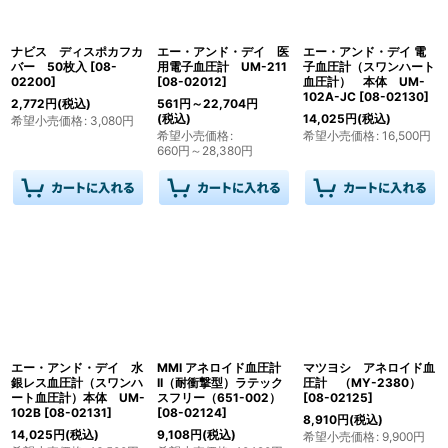
絞り込む
ナビス ディスポカフカ
エー・アンド・デイ 医
エー・アンド・デイ 電
バー 50枚入
[
08-
用電子血圧計 UM-211
子血圧計（スワンハート
02200
]
[
08-02012
]
血圧計） 本体 UM-
102A-JC
[
08-02130
]
2,772
円
(税込)
561
円
～22,704
円
(税込)
14,025
円
(税込)
希望小売価格
:
3,080
円
希望小売価格
:
希望小売価格
:
16,500
円
660
円
～28,380
円
エー・アンド・デイ 水
MMI アネロイド血圧計
マツヨシ アネロイド血
銀レス血圧計（スワンハ
II（耐衝撃型）ラテック
圧計 （MY-2380）
ート血圧計）本体 UM-
スフリー（651-002）
[
08-02125
]
102B
[
08-02131
]
[
08-02124
]
8,910
円
(税込)
14,025
円
(税込)
9,108
円
(税込)
希望小売価格
:
9,900
円