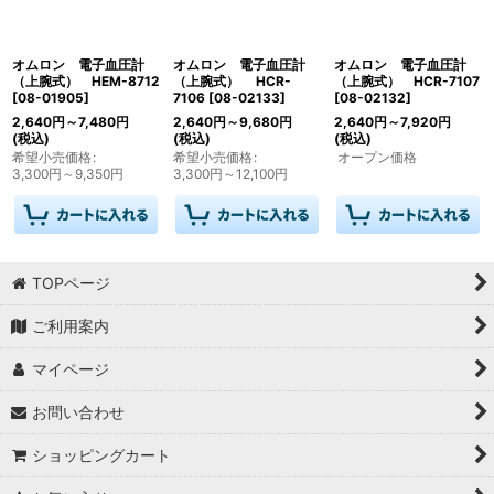
オムロン 電子血圧計
オムロン 電子血圧計
オムロン 電子血圧計
（上腕式） HEM-8712
（上腕式） HCR-
（上腕式） HCR-7107
[
08-01905
]
7106
[
08-02133
]
[
08-02132
]
2,640
円
～7,480
円
2,640
円
～9,680
円
2,640
円
～7,920
円
(税込)
(税込)
(税込)
希望小売価格
:
希望小売価格
:
オープン価格
3,300
円
～9,350
円
3,300
円
～12,100
円
TOPページ
ご利用案内
マイページ
お問い合わせ
ショッピングカート