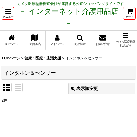
カメダ医療精器株式会社が運営する公式ショッピングサイトです
－ インターネット介護用品店
メニュー
カート
－
カメダ医療精器
TOPページ
ご利用案内
マイページ
商品検索
お問い合せ
株式会社
TOPページ
>
健康・医療・生活支援
>
インタホン＆センサー
インタホン＆センサー
表示順変更
閉じる
2
件
表示数
:
並び順
: