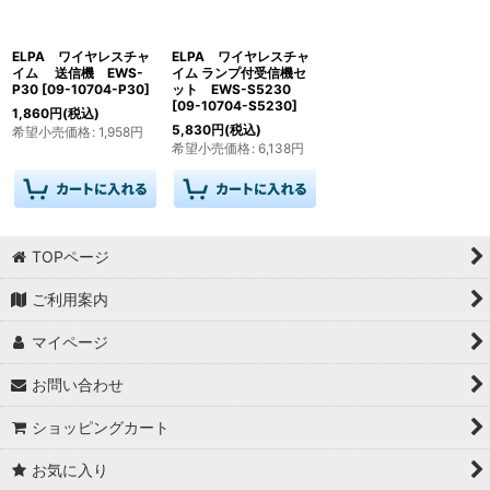
絞り込む
ELPA ワイヤレスチャ
ELPA ワイヤレスチャ
イム 送信機 EWS-
イム ランプ付受信機セ
P30
[
09-10704-P30
]
ット EWS-S5230
[
09-10704-S5230
]
1,860
円
(税込)
5,830
円
(税込)
希望小売価格
:
1,958
円
希望小売価格
:
6,138
円
TOPページ
ご利用案内
マイページ
お問い合わせ
ショッピングカート
お気に入り